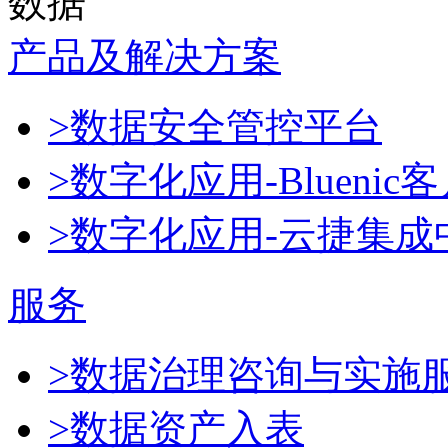
数据
产品及解决方案
>数据安全管控平台
>数字化应用-Blueni
>数字化应用-云捷集成
服务
>数据治理咨询与实施
>数据资产入表