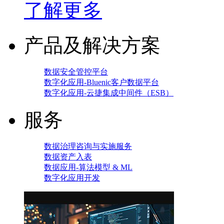
了解更多
产品及解决方案
数据安全管控平台
数字化应用-Bluenic客户数据平台
数字化应用-云捷集成中间件（ESB）
服务
数据治理咨询与实施服务
数据资产入表
数据应用-算法模型 & ML
数字化应用开发