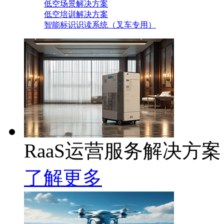
低空场景解决方案
低空培训解决方案
智能标识识读系统（叉车专用）
RaaS运营服务解决方案
了解更多