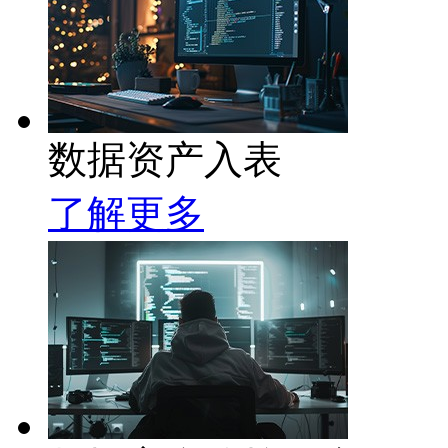
数据资产入表
了解更多