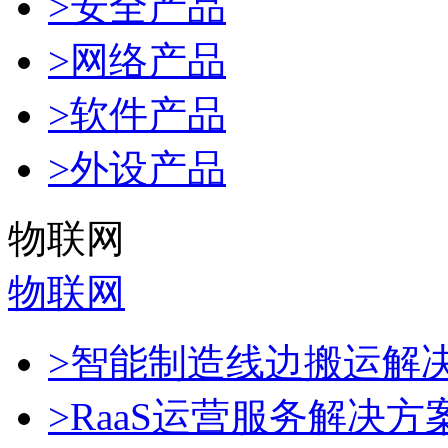
>安全产品
>网络产品
>软件产品
>外设产品
物联网
物联网
>智能制造线边搬运解
>RaaS运营服务解决方