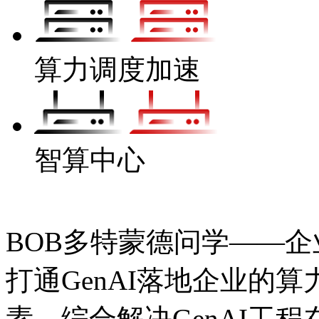
算力调度加速
智算中心
BOB多特蒙德问学——企业
打通GenAI落地企业的算力
素，综合解决GenAI工程在