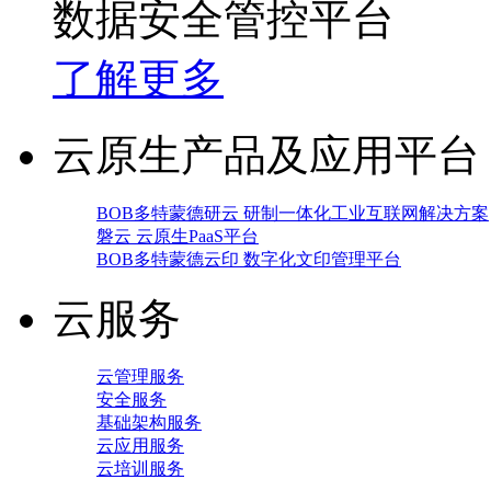
数据安全管控平台
了解更多
云原生产品及应用平台
BOB多特蒙德研云 研制一体化工业互联网解决方案
磐云 云原生PaaS平台
BOB多特蒙德云印 数字化文印管理平台
云服务
云管理服务
安全服务
基础架构服务
云应用服务
云培训服务