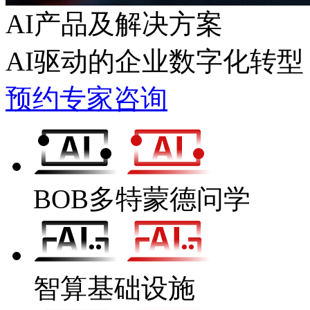
AI产品及解决方案
AI驱动的企业数字化转型
预约专家咨询
BOB多特蒙德问学
智算基础设施