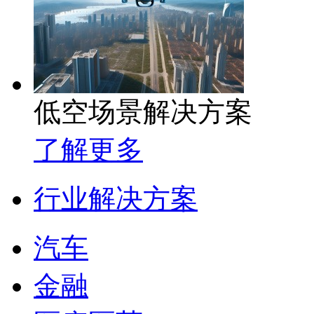
低空场景解决方案
了解更多
行业解决方案
汽车
金融