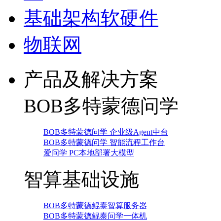
基础架构软硬件
物联网
产品及解决方案
BOB多特蒙德问学
BOB多特蒙德问学 企业级Agent中台
BOB多特蒙德问学 智能流程工作台
爱问学 PC本地部署大模型
智算基础设施
BOB多特蒙德鲲泰智算服务器
BOB多特蒙德鲲泰问学一体机