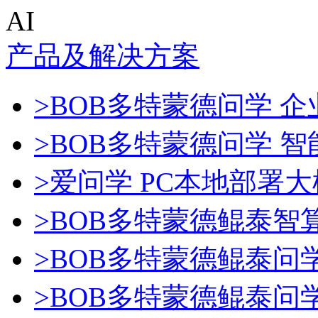
AI
产品及解决方案
>BOB多特蒙德问学 企业
>BOB多特蒙德问学 
>爱问学 PC本地部署
>BOB多特蒙德鲲泰智
>BOB多特蒙德鲲泰问
>BOB多特蒙德鲲泰问学一