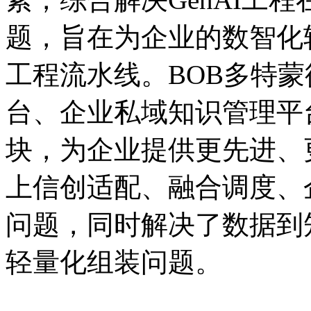
题，旨在为企业的数智
工程流水线。BOB多特
台、企业私域知识管理平
块，为企业提供更先进
上信创适配、融合调度
问题，同时解决了数
轻量化组装问题。