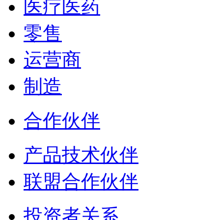
医疗医药
零售
运营商
制造
合作伙伴
产品技术伙伴
联盟合作伙伴
投资者关系