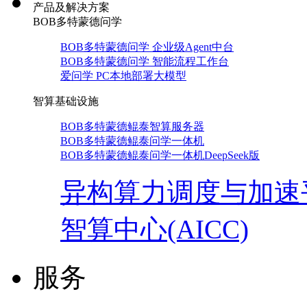
产品及解决方案
BOB多特蒙德问学
BOB多特蒙德问学 企业级Agent中台
BOB多特蒙德问学 智能流程工作台
爱问学 PC本地部署大模型
智算基础设施
BOB多特蒙德鲲泰智算服务器
BOB多特蒙德鲲泰问学一体机
BOB多特蒙德鲲泰问学一体机DeepSeek版
异构算力调度与加速
智算中心(AICC)
服务