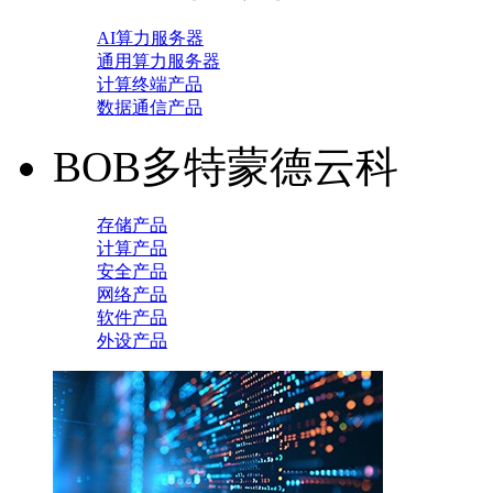
AI算力服务器
通用算力服务器
计算终端产品
数据通信产品
BOB多特蒙德云科
存储产品
计算产品
安全产品
网络产品
软件产品
外设产品