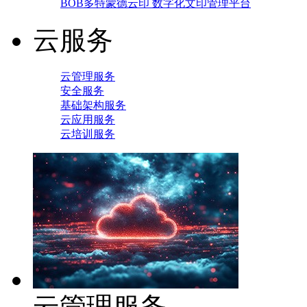
BOB多特蒙德云印 数字化文印管理平台
云服务
云管理服务
安全服务
基础架构服务
云应用服务
云培训服务
云管理服务