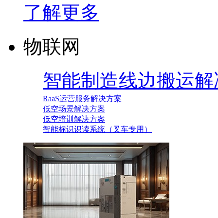
了解更多
物联网
智能制造线边搬运解
RaaS运营服务解决方案
低空场景解决方案
低空培训解决方案
智能标识识读系统（叉车专用）