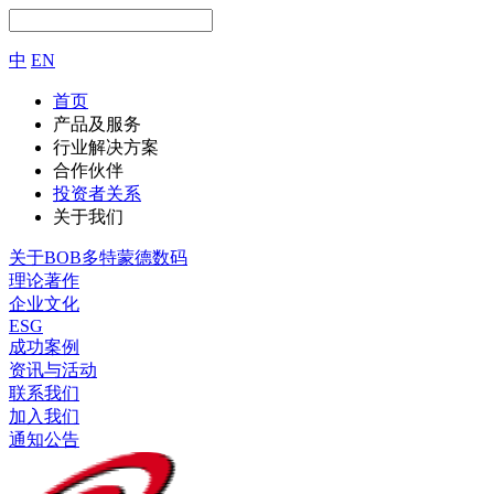
中
EN
首页
产品及服务
行业解决方案
合作伙伴
投资者关系
关于我们
关于BOB多特蒙德数码
理论著作
企业文化
ESG
成功案例
资讯与活动
联系我们
加入我们
通知公告