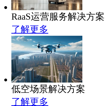
RaaS运营服务解决方案
了解更多
低空场景解决方案
了解更多