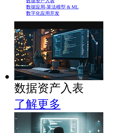
数据资产入表
数据应用-算法模型 & ML
数字化应用开发
数据资产入表
了解更多