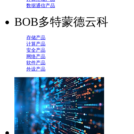
数据通信产品
BOB多特蒙德云科
存储产品
计算产品
安全产品
网络产品
软件产品
外设产品