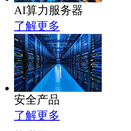
AI算力服务器
了解更多
安全产品
了解更多