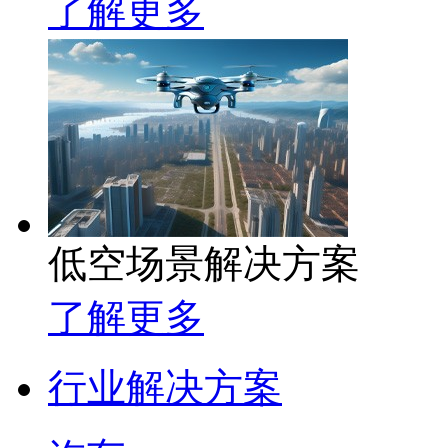
了解更多
低空场景解决方案
了解更多
行业解决方案