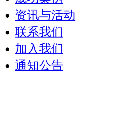
资讯与活动
联系我们
加入我们
通知公告