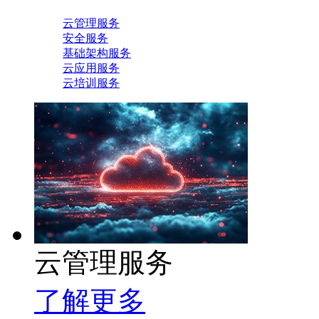
云管理服务
安全服务
基础架构服务
云应用服务
云培训服务
云管理服务
了解更多